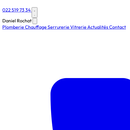
022 519 73 34
Daniel Rochat
Plomberie
Chauffage
Serrurerie
Vitrerie
Actualités
Contact