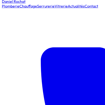
Daniel Rochat
Plomberie
Chauffage
Serrurerie
Vitrerie
Actualités
Contact