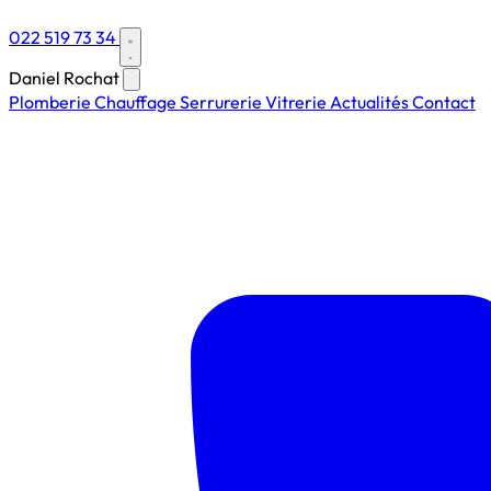
022 519 73 34
Daniel Rochat
Plomberie
Chauffage
Serrurerie
Vitrerie
Actualités
Contact