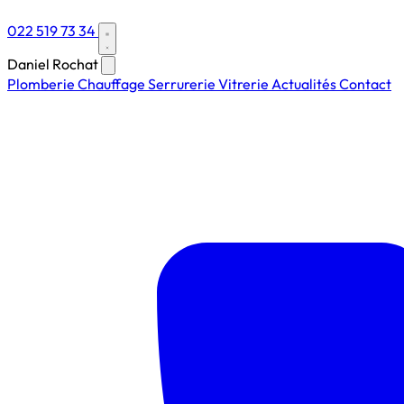
022 519 73 34
Daniel Rochat
Plomberie
Chauffage
Serrurerie
Vitrerie
Actualités
Contact