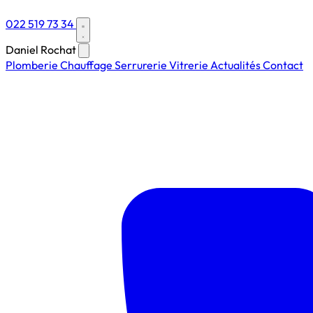
022 519 73 34
Daniel Rochat
Plomberie
Chauffage
Serrurerie
Vitrerie
Actualités
Contact