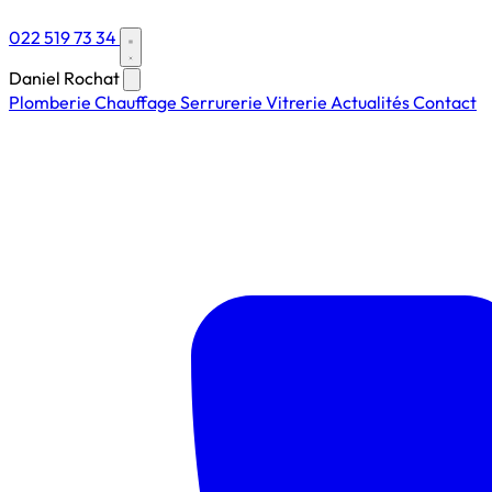
022 519 73 34
Daniel Rochat
Plomberie
Chauffage
Serrurerie
Vitrerie
Actualités
Contact