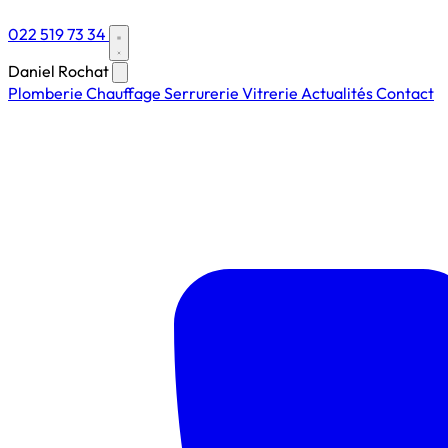
022 519 73 34
Daniel Rochat
Plomberie
Chauffage
Serrurerie
Vitrerie
Actualités
Contact