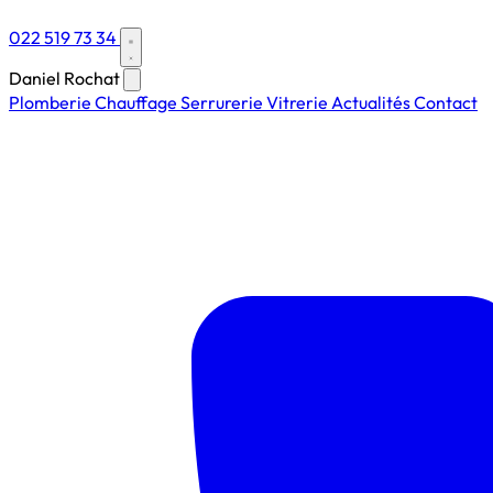
022 519 73 34
Daniel Rochat
Plomberie
Chauffage
Serrurerie
Vitrerie
Actualités
Contact